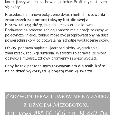
korekcji przy w pełni zachowanej mimice. Profilaktyka starzenia
się skóry.
Procedura ta stanowi połączenie dwóch metod –
usuwania
zmarszczek za pomocą toksyny botulinowej z
biorewitalizcją skóry
, jaką daje mezoterapia igłowa.
Podawane są podczas zabiegu bardzo małe porcje toksyny w
pojedynczej iniekcji, zabieg może być przeprowadzony na dużej
powierzchni skóry, co pozwala na jednolite wygładzenie skóry.
Efekty:
poprawa napięcia i jędrności skóry, wygładzenia
zmarszczek, redukcji rumienia. Wszystko to sprawia, że skóra
odzyskuje młodszy, zdrowy, promienny i świeży wygląd.
Baby botox jest idealnym rozwiązaniem dla osób, które
na co dzień wykorzystują bogatą mimikę twarzy.
Zadzwoń teraz i umów się na zabiegi
z użyciem Mezobotoxu
tel. kom. 885 116 666, tel. 81 442 04