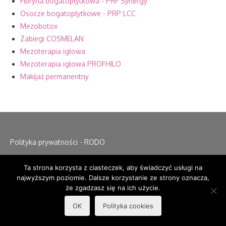
Fibryna bogatopłytkowa - PRF Synergy
Osocze bogatopłytkowe - PRP LCC
Mezobotox
Zabiegi COSMELAN
Mezoterapia igłowa
Mezoterapia igłowa PROFHILO
Makijaż permanentny
Polityka prywatności - RODO
Ta strona korzysta z ciasteczek, aby świadczyć usługi na
najwyższym poziomie. Dalsze korzystanie ze strony oznacza,
że zgadzasz się na ich użycie.
OK
Polityka cookies